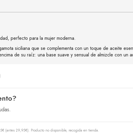
lidad, perfecto para la mujer moderna.
rgamota siciliana que se complementa con un toque de aceite esenc
 encima de su raíz: una base suave y sensual de almizcle con un a
ento?
udas.
95
€
(antes
29,95
€
). Producto no disponible, recogida en tienda.