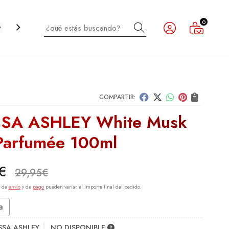
0
Buscar
CABELLO
INFANTIL
NOVEDADES
OUTLET
COMPARTIR:
SA ASHLEY White Musk
Parfumée 100ml
€
29,95
€
s de
envío
y de
pago
pueden variar el importe final del pedido.
a
SSA ASHLEY
NO DISPONIBLE