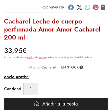
COMPARTIR:
Cacharel Leche de cuerpo
perfumada Amor Amor Cacharel
200 ml
33,95
€
Las modalidades de
envío
y de
pago
pueden variar el importe final del pedido.
Marca:
Cacharel
EN STOCK
envío gratis*
Cantidad
Añadir a la cesta