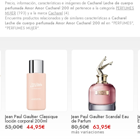
Precio, información, características e imágenes de
Cacharel Leche de cuerpo
perfumada Amor Amor Cacharel 200 ml
pertenece a la categoría
PERFUMES
MUJER
(193) y a la marca
Cacharel
(4).
Encuentra productos relacionados y de similares características a
Cacharel
Leche de cuerpo perfumada Amor Amor Cacharel 200 ml
en "PERFUMES",
"PERFUMES MUJER".
r Classique
Jean Paul Gaultier Scandal Eau
Jean Paul Gaultier S
200ml
de Parfum
Eau de Parfum
95€
80,50€
63,95€
57,75€
49,95€
más variaciones
más variaciones