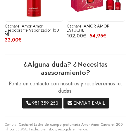
l Amor Amor
Cacharel AMOR AMOR
CACHAREL
nte Vaporizador 150
ESTUCHE
30ML
102,00€
54,95€
19,95€
¿Alguna duda? ¿Necesitas
asesoramiento?
Ponte en contacto con nosotros y resolveremos tus
dudas.
981 359 253
ENVIAR EMAIL
Comprar
Cacharel Leche de cuerpo perfumada Amor Amor Cacharel 200
ml
por
33,95
€
. Producto en stock, recogida en tienda.