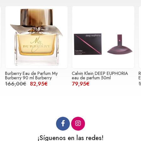
rfum My
Calvin Klein DEEP EUPHORIA
ROCHAS Tocade Edt Ro
erry
eau de parfum 50ml
Eau de toilette vapo.100
5€
79,95€
108,00€
49,95€
¡Síguenos en las redes!