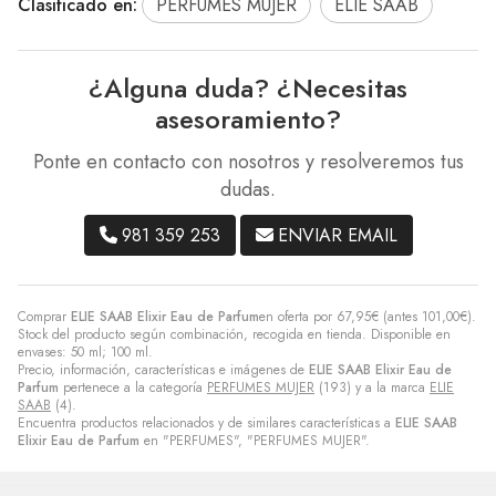
Clasificado en:
PERFUMES MUJER
ELIE SAAB
¿Alguna duda? ¿Necesitas
asesoramiento?
Ponte en contacto con nosotros y resolveremos tus
dudas.
981 359 253
ENVIAR EMAIL
Comprar
ELIE SAAB Elixir Eau de Parfum
en oferta por
67,95
€
(antes
101,00
€
).
Stock del producto según combinación, recogida en tienda. Disponible en
envases: 50 ml; 100 ml.
Precio, información, características e imágenes de
ELIE SAAB Elixir Eau de
Parfum
pertenece a la categoría
PERFUMES MUJER
(193) y a la marca
ELIE
SAAB
(4).
Encuentra productos relacionados y de similares características a
ELIE SAAB
Elixir Eau de Parfum
en "PERFUMES", "PERFUMES MUJER".