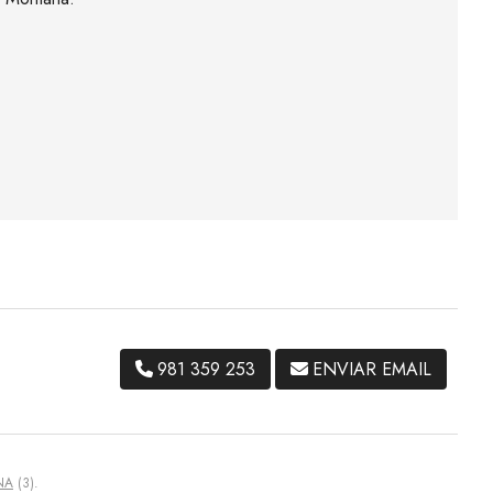
981 359 253
ENVIAR EMAIL
NA
(3).