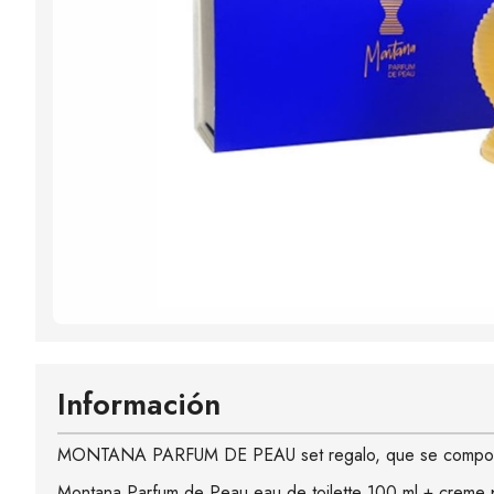
Información
MONTANA PARFUM DE PEAU set regalo, que se compo
Montana Parfum de Peau eau de toilette 100 ml + creme p