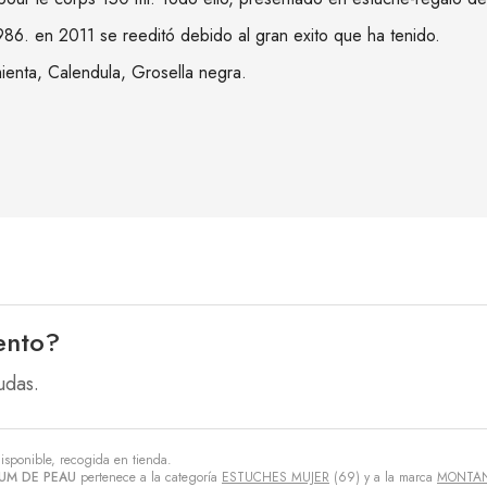
6. en 2011 se reeditó debido al gran exito que ha tenido.
ienta, Calendula, Grosella negra.
ento?
udas.
isponible, recogida en tienda.
UM DE PEAU
pertenece a la categoría
ESTUCHES MUJER
(69) y a la marca
MONTA