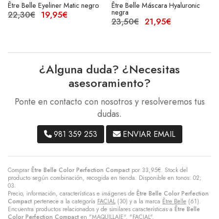
gro
Être Belle Máscara Hyaluronic
Être Belle Sombras de ojos mat
negra
ref.323
23,50€
21,95€
19,95€
más variaciones
¿Alguna duda? ¿Necesitas
asesoramiento?
Ponte en contacto con nosotros y resolveremos tus
dudas.
981 359 253
ENVIAR EMAIL
Comprar
Être Belle Color Perfection Compact
por
33,95
€
. Stock del
producto según combinación, recogida en tienda. Disponible en tonos: 02;
03.
Precio, información, características e imágenes de
Être Belle Color Perfection
Compact
pertenece a la categoría
FACIAL
(30) y a la marca
Être Belle
(61).
Encuentra productos relacionados y de similares características a
Être Belle
Color Perfection Compact
en "MAQUILLAJE", "FACIAL".