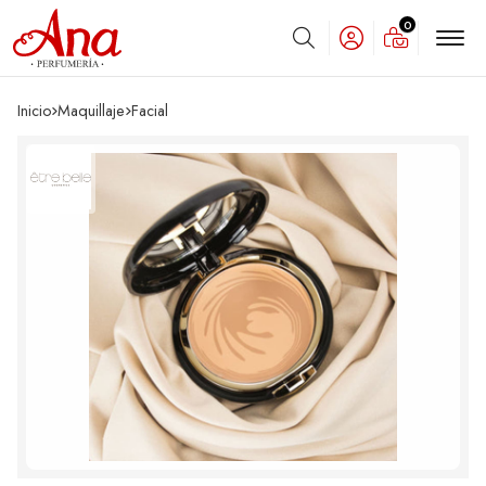
0
Buscar
Inicio
maquillaje
facial