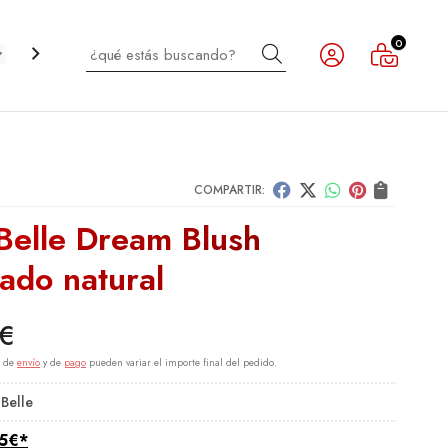
0
Buscar
CABELLO
INFANTIL
NOVEDADES
OUTLET
COMPARTIR:
 Belle Dream Blush
ado natural
€
s de
envío
y de
pago
pueden variar el importe final del pedido.
 Belle
5
€
*