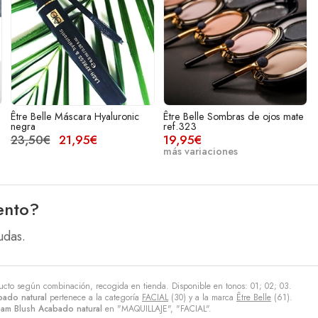
Être Belle Máscara Hyaluronic
Être Belle Sombras de ojos mate
negra
ref.323
23,50€
21,95€
19,95€
más variaciones
ento?
udas.
ducto según combinación, recogida en tienda. Disponible en tonos: 01; 02; 03.
bado natural
pertenece a la categoría
FACIAL
(30) y a la marca
Être Belle
(61).
eam Blush Acabado natural
en "MAQUILLAJE", "FACIAL".