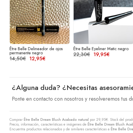
Être Belle Delineador de ojos
Être Belle Eyeliner Matic negro
permanente negro
22,30€
19,95€
14,50€
12,95€
¿Alguna duda? ¿Necesitas asesorami
Ponte en contacto con nosotros y resolveremos tus d
Comprar
Être Belle Dream Blush Acabado natural
por
29,95
€
. Stock del pro
Precio, información, características e imágenes de
Être Belle Dream Blush Aca
Encuentra productos relacionados y de similares características a
Être Belle Dr