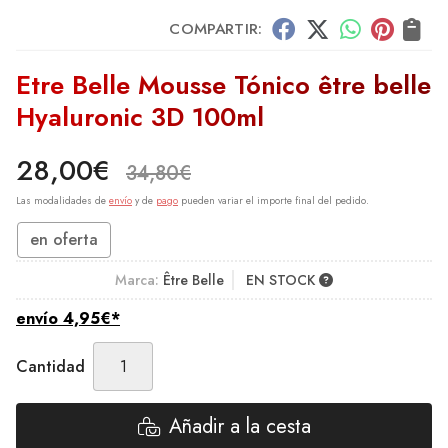
COMPARTIR:
Etre Belle Mousse Tónico être belle
Hyaluronic 3D 100ml
28,00
€
34,80
€
Las modalidades de
envío
y de
pago
pueden variar el importe final del pedido.
en oferta
Marca:
Être Belle
EN STOCK
envío
4,95
€
*
Cantidad
Añadir a la cesta