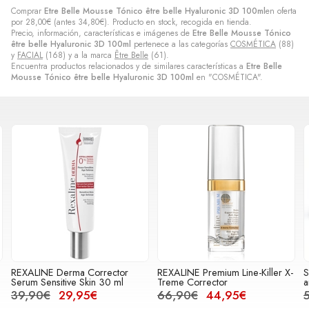
Comprar
Etre Belle Mousse Tónico être belle Hyaluronic 3D 100ml
en oferta
por
28,00
€
(antes
34,80
€
). Producto en stock, recogida en tienda.
Precio, información, características e imágenes de
Etre Belle Mousse Tónico
être belle Hyaluronic 3D 100ml
pertenece a las categorías
COSMÉTICA
(88)
y
FACIAL
(168) y a la marca
Être Belle
(61).
Encuentra productos relacionados y de similares características a
Etre Belle
Mousse Tónico être belle Hyaluronic 3D 100ml
en "COSMÉTICA".
REXALINE Derma Corrector
REXALINE Premium Line-Killer X-
S
Serum Sensitive Skin 30 ml
Treme Corrector
a
39,90€
29,95€
66,90€
44,95€