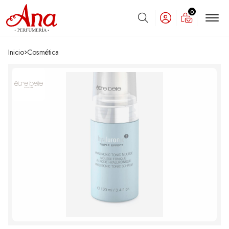
0
Buscar
Inicio
cosmética