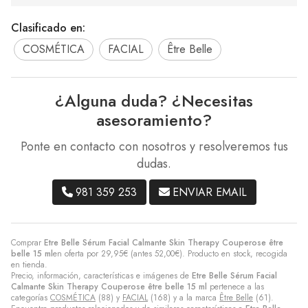
Clasificado en:
COSMÉTICA
FACIAL
Être Belle
¿Alguna duda? ¿Necesitas
asesoramiento?
Ponte en contacto con nosotros y resolveremos tus
dudas.
981 359 253
ENVIAR EMAIL
Comprar
Etre Belle Sérum Facial Calmante Skin Therapy Couperose être
belle 15 ml
en oferta por
29,95
€
(antes
52,00
€
). Producto en stock, recogida
en tienda.
Precio, información, características e imágenes de
Etre Belle Sérum Facial
Calmante Skin Therapy Couperose être belle 15 ml
pertenece a las
categorías
COSMÉTICA
(88) y
FACIAL
(168) y a la marca
Être Belle
(61).