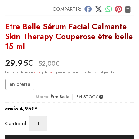
COMPARTIR:
Etre Belle Sérum Facial Calmante
Skin Therapy Couperose être belle
15 ml
29,95
€
52,00
€
Las modalidades de
envío
y de
pago
pueden variar el importe final del pedido.
en oferta
Marca:
Être Belle
EN STOCK
envío
4,95
€
*
Cantidad