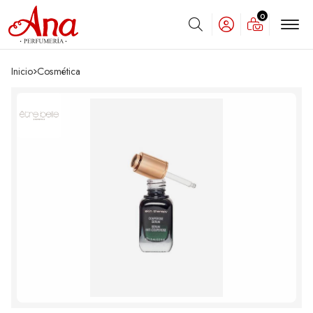
0
Buscar
Inicio
cosmética