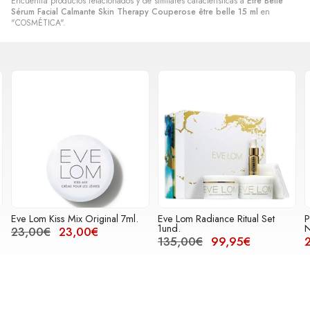
Encuentra productos relacionados y de similares características a
Etre Belle
Sérum Facial Calmante Skin Therapy Couperose être belle 15 ml
en
"COSMÉTICA".
Eve Lom Radiance Ritual Set
Payot Pâte Grise Solution Points
1und.
Noirs 30ml
135,00€
99,95€
24,95€