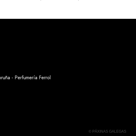
oruña
-
Perfumería Ferrol
© PÁXINAS GALEGAS