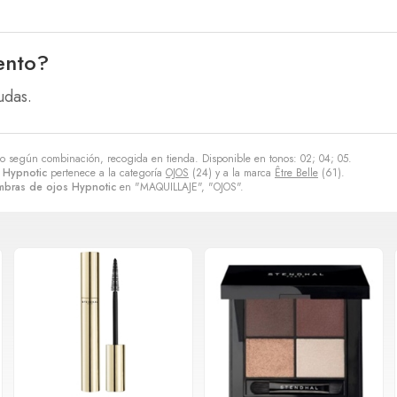
ento?
udas.
to según combinación, recogida en tienda. Disponible en tonos: 02; 04; 05.
s Hypnotic
pertenece a la categoría
OJOS
(24) y a la marca
Être Belle
(61).
ombras de ojos Hypnotic
en "MAQUILLAJE", "OJOS".