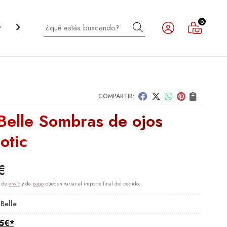
0
Buscar
CABELLO
INFANTIL
NOVEDADES
OUTLET
COMPARTIR:
 Belle Sombras de ojos
otic
€
s de
envío
y de
pago
pueden variar el importe final del pedido.
 Belle
5
€
*