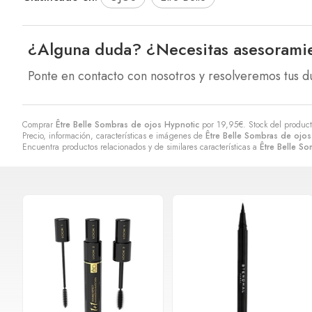
¿Alguna duda? ¿Necesitas asesorami
Ponte en contacto con nosotros y resolveremos tus d
Comprar
Être Belle Sombras de ojos Hypnotic
por
19,95
€
. Stock del produc
Precio, información, características e imágenes de
Être Belle Sombras de ojo
Encuentra productos relacionados y de similares características a
Être Belle S