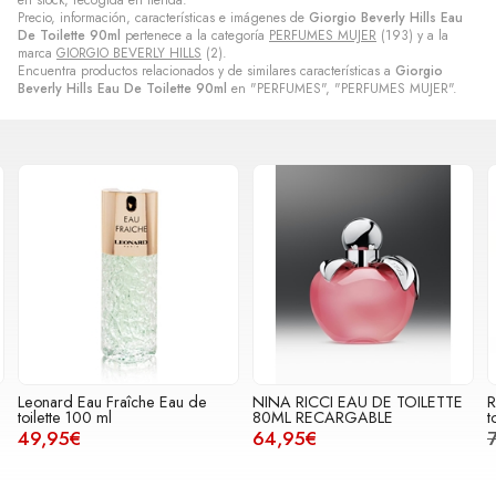
en stock, recogida en tienda.
Precio, información, características e imágenes de
Giorgio Beverly Hills Eau
De Toilette 90ml
pertenece a la categoría
PERFUMES MUJER
(193) y a la
marca
GIORGIO BEVERLY HILLS
(2).
Encuentra productos relacionados y de similares características a
Giorgio
Beverly Hills Eau De Toilette 90ml
en "PERFUMES", "PERFUMES MUJER".
NINA RICCI EAU DE TOILETTE
Ralph Lauren Ralph Rocks Eau de
R
80ML RECARGABLE
toilette 100 ml
64,95€
73,90€
59,95€