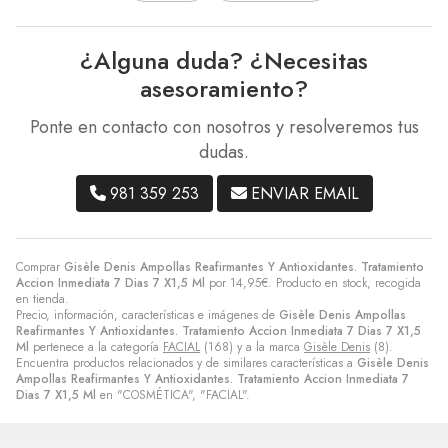
¿Alguna duda? ¿Necesitas
asesoramiento?
Ponte en contacto con nosotros y resolveremos tus
dudas.
981 359 253
ENVIAR EMAIL
Comprar
Gisèle Denis Ampollas Reafirmantes Y Antioxidantes. Tratamiento
Accion Inmediata 7 Dias 7 X1,5 Ml
por
14,95
€
. Producto en stock, recogida
en tienda.
Precio, información, características e imágenes de
Gisèle Denis Ampollas
Reafirmantes Y Antioxidantes. Tratamiento Accion Inmediata 7 Dias 7 X1,5
Ml
pertenece a la categoría
FACIAL
(168) y a la marca
Gisèle Denis
(8).
Encuentra productos relacionados y de similares características a
Gisèle Denis
Ampollas Reafirmantes Y Antioxidantes. Tratamiento Accion Inmediata 7
Dias 7 X1,5 Ml
en "COSMÉTICA", "FACIAL".