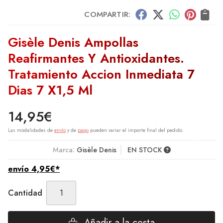
COMPARTIR:
Gisèle Denis Ampollas
Reafirmantes Y Antioxidantes.
Tratamiento Accion Inmediata 7
Dias 7 X1,5 Ml
14,95
€
Las modalidades de
envío
y de
pago
pueden variar el importe final del pedido.
Marca:
Gisèle Denis
EN STOCK
envío
4,95
€
*
Cantidad
Añadir a la cesta