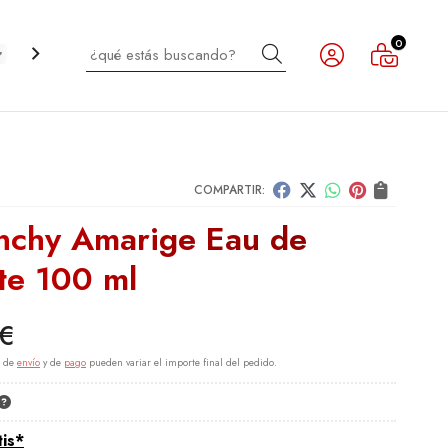
0
Buscar
CABELLO
INFANTIL
NOVEDADES
OUTLET
COMPARTIR:
nchy Amarige Eau de
tte 100 ml
€
s de
envío
y de
pago
pueden variar el importe final del pedido.
tis*