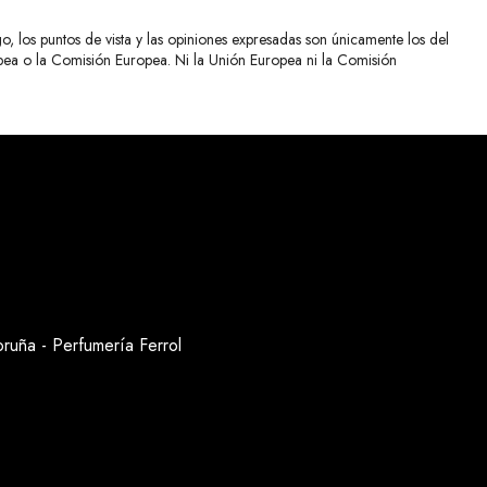
 los puntos de vista y las opiniones expresadas son únicamente los del
opea o la Comisión Europea. Ni la Unión Europea ni la Comisión
oruña
-
Perfumería Ferrol