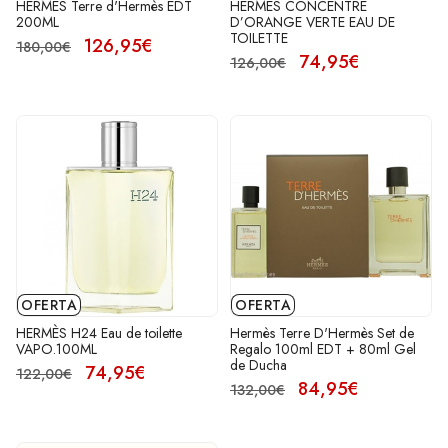
HERMÈS Terre d'Hermès EDT
HERMÈS CONCENTRÉ
200ML
D’ORANGE VERTE EAU DE
TOILETTE
126,95€
180,00€
74,95€
126,00€
OFERTA
OFERTA
HERMÈS H24 Eau de toilette
Hermès Terre D'Hermès Set de
VAPO.100ML
Regalo 100ml EDT + 80ml Gel
de Ducha
74,95€
122,00€
84,95€
132,00€