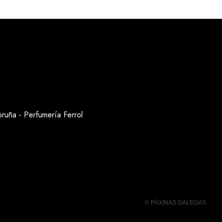
oruña
-
Perfumería Ferrol
© PÁXINAS GALEGAS