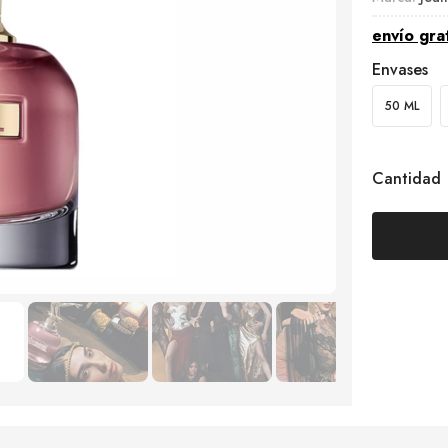
envío gra
Envases
50 ML
Cantidad