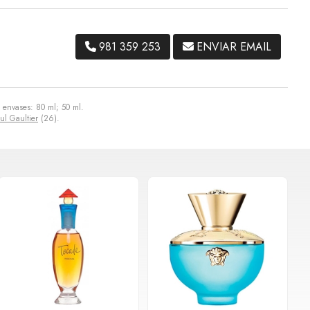
981 359 253
ENVIAR EMAIL
 envases: 80 ml; 50 ml.
ul Gaultier
(26).