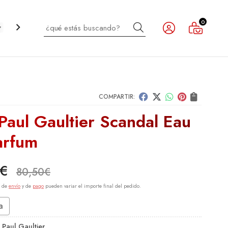
0
Buscar
CABELLO
INFANTIL
NOVEDADES
OUTLET
COMPARTIR:
Paul Gaultier Scandal Eau
arfum
€
80,50
€
s de
envío
y de
pago
pueden variar el importe final del pedido.
a
 Paul Gaultier