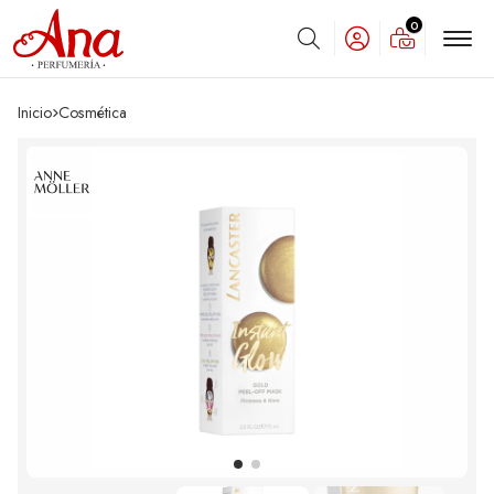
0
Buscar
Inicio
cosmética