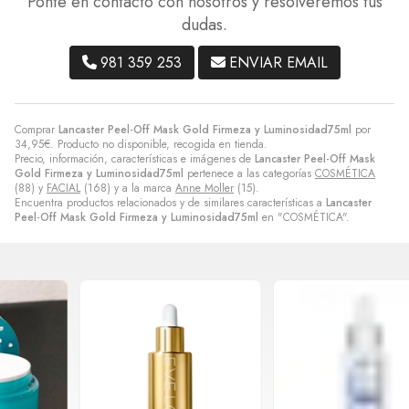
Ponte en contacto con nosotros y resolveremos tus
dudas.
981 359 253
ENVIAR EMAIL
Comprar
Lancaster Peel-Off Mask Gold Firmeza y Luminosidad75ml
por
34,95
€
. Producto no disponible, recogida en tienda.
Precio, información, características e imágenes de
Lancaster Peel-Off Mask
Gold Firmeza y Luminosidad75ml
pertenece a las categorías
COSMÉTICA
(88) y
FACIAL
(168) y a la marca
Anne Moller
(15).
Encuentra productos relacionados y de similares características a
Lancaster
Peel-Off Mask Gold Firmeza y Luminosidad75ml
en "COSMÉTICA".