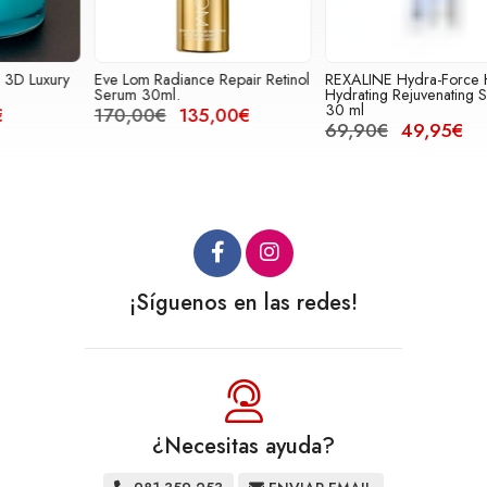
Eve Lom Radiance Repair Retinol
REXALINE Hydra-Force Hyper
T
Serum 30ml.
Hydrating Rejuvenating Serum
30 ml
170,00€
135,00€
69,90€
49,95€
¡Síguenos en las redes!
¿Necesitas ayuda?