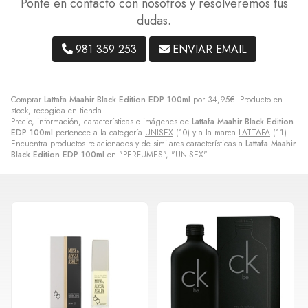
Ponte en contacto con nosotros y resolveremos tus
dudas.
981 359 253
ENVIAR EMAIL
Comprar
Lattafa Maahir Black Edition EDP 100ml
por
34,95
€
. Producto en
stock, recogida en tienda.
Precio, información, características e imágenes de
Lattafa Maahir Black Edition
EDP 100ml
pertenece a la categoría
UNISEX
(10) y a la marca
LATTAFA
(11).
Encuentra productos relacionados y de similares características a
Lattafa Maahir
Black Edition EDP 100ml
en "PERFUMES", "UNISEX".