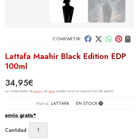
COMPARTIR:
Lattafa Maahir Black Edition EDP
100ml
34,95
€
Las modalidades de
envío
y de
pago
pueden variar el importe final del pedido.
Marca:
LATTAFA
EN STOCK
envío gratis*
Cantidad