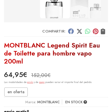
COMPARTIR:
MONTBLANC Legend Spirit Eau
de Toilette para hombre vapo
200ml
64,95
€
152,00
€
Las modalidades de
envío
y de
pago
pueden variar el importe final del pedido.
en oferta
Marca:
MONTBLANC
EN STOCK
envío gratis*