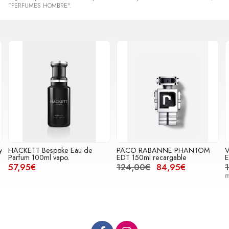
"PERFUMES HOMBRE".
Eau de
PACO RABANNE PHANTOM
VERSACE Eros Eau De To
EDT 150ml recargable
Eau de Toilette 100ml
124,00€
84,95€
115,00€
63,95€
más variaciones