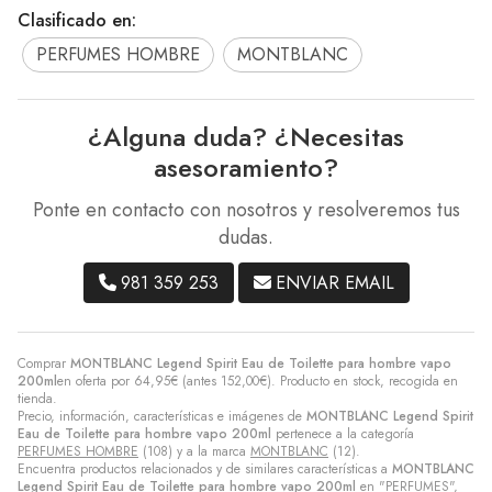
Clasificado en:
PERFUMES HOMBRE
MONTBLANC
¿Alguna duda? ¿Necesitas
asesoramiento?
Ponte en contacto con nosotros y resolveremos tus
dudas.
981 359 253
ENVIAR EMAIL
Comprar
MONTBLANC Legend Spirit Eau de Toilette para hombre vapo
200ml
en oferta por
64,95
€
(antes
152,00
€
). Producto en stock, recogida en
tienda.
Precio, información, características e imágenes de
MONTBLANC Legend Spirit
Eau de Toilette para hombre vapo 200ml
pertenece a la categoría
PERFUMES HOMBRE
(108) y a la marca
MONTBLANC
(12).
Encuentra productos relacionados y de similares características a
MONTBLANC
Legend Spirit Eau de Toilette para hombre vapo 200ml
en "PERFUMES",