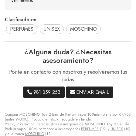
Ver menos
Clasificado en:
PERFUMES
UNISEX
MOSCHINO
¿Alguna duda? ¿Necesitas
asesoramiento?
Ponte en contacto con nosotros y resolveremos tus
dudas.
981 359 253
ENVIAR EMAIL
Comprar
MOSCHINO Toy 2 Eau de Parfum vapo 100ml
en oferta por
67,95
€
(antes
94,00
€
). Producto en stock, recogida en tienda.
Precio, información, características e imágenes de
MOSCHINO Toy 2 Eau de
Parfum vapo 100ml
pertenece a las categorías
PERFUMES
(19) y
UNISEX
(10)
y a la marca
MOSCHINO
(12).