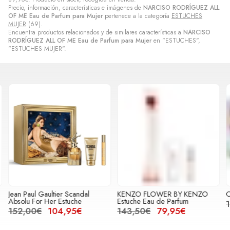
Precio, información, características e imágenes de
NARCISO RODRÍGUEZ ALL
OF ME Eau de Parfum para Mujer
pertenece a la categoría
ESTUCHES
MUJER
(69).
Encuentra productos relacionados y de similares características a
NARCISO
RODRÍGUEZ ALL OF ME Eau de Parfum para Mujer
en "ESTUCHES",
"ESTUCHES MUJER".
Jean Paul Gaultier Scandal
KENZO FLOWER BY KENZO
O
Absolu For Her Estuche
Estuche Eau de Parfum
152,00€
104,95€
143,50€
79,95€