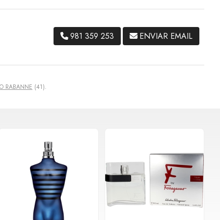
981 359 253
ENVIAR EMAIL
O RABANNE
(41).