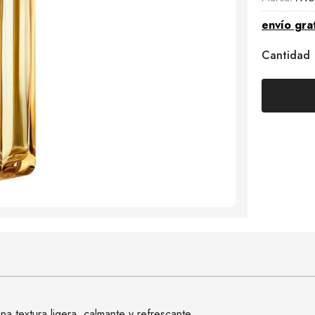
envío gra
Cantidad
a textura ligera, calmante y refrescante.