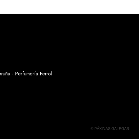
oruña
-
Perfumería Ferrol
© PÁXINAS GALEGAS