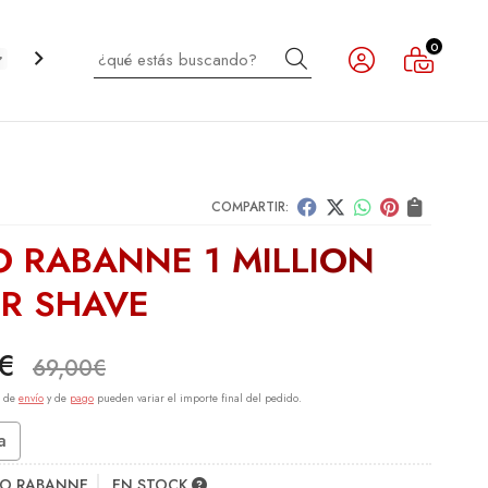
0
Buscar
CABELLO
INFANTIL
NOVEDADES
OUTLET
COMPARTIR:
O RABANNE 1 MILLION
ER SHAVE
€
69,00
€
s de
envío
y de
pago
pueden variar el importe final del pedido.
a
O RABANNE
EN STOCK