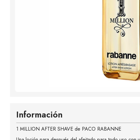
Información
1 MILLION AFTER SHAVE de PACO RABANNE
Una loción para después del afeitado para todo uso con un