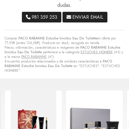
dudas.
981 359 253
ENVIAR EMAIL
Comprar
PACO RABANNE Estuche Invictus Eau De Toilette
en oferta por
77,95
€
(antes
126,00
€
). Producto en stock, recogida en tienda.
Precio, información, características e imágenes de
PACO RABANNE Estuche
Invictus Eau De Toilette
pertenece a la categoría
ESTUCHES HOMBRE
(43) y
a la marca
PACO RABANNE
(41).
Encuentra productos relacionados y de similares características a
PACO
RABANNE Estuche Invictus Eau De Toilette
en "ESTUCHES", "ESTUCHES
HOMBRE".