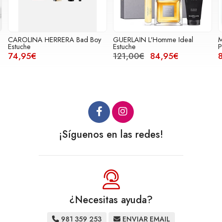
A Bad Boy
GUERLAIN L'Homme Ideal
Michael Kors Homme Ea
Estuche
Parfum Estuche
121,00€
84,95€
89,95€
¡Síguenos en las redes!
¿Necesitas ayuda?
981 359 253
ENVIAR EMAIL