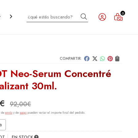
0
Buscar
CABELLO
INFANTIL
NOVEDADES
OUTLET
COMPARTIR:
T Neo-Serum Concentré
alizant 30ml.
€
92,00
€
s de
envío
y de
pago
pueden variar el importe final del pedido.
a
OT
EN STOCK