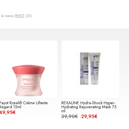
a la marca
PAYOT
(53).
Payot Roselift Crème Liftante
REXALINE Hydra-Shock Hyper-
Regard 15ml
Hydrating Rejuvenating Mask 75
ml
49,95€
39,90€
29,95€