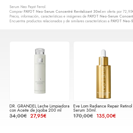
Serum Neo Payot Ferrol.
Comprar
PAYOT Neo-Serum Concentré Revitalizant 30ml.
en oferta por
72,95
Precio, información, características e imágenes de
PAYOT Neo-Serum Concentré
Encuentra productos relacionados y de similares características a
PAYOT Neo-Se
DR. GRANDEL Leche Limpiadora
Eve Lom Radiance Repair Retinol
con Aceite de Jojoba 200 ml
Serum 30ml.
34,00€
27,95€
170,00€
135,00€