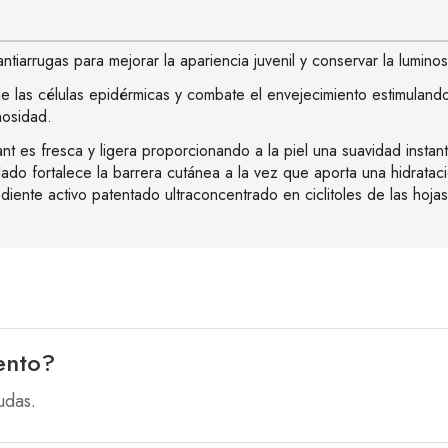
arrugas para mejorar la apariencia juvenil y conservar la luminosi
las células epidérmicas y combate el envejecimiento estimulando la
nosidad.
t es fresca y ligera proporcionando a la piel una suavidad instant
lado fortalece la barrera cutánea a la vez que aporta una hidrat
ediente activo patentado ultraconcentrado en ciclitoles de las ho
ento?
udas.