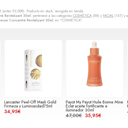
€
(antes
92,00
€
). Producto en stock, recogida en tienda.
 Revitalizant 30ml.
pertenece a las categorías
COSMÉTICA
(88) y
FACIAL
(167) y 
rum Concentré Revitalizant 30ml.
en "COSMÉTICA".
Lancaster Peel-Off Mask Gold
Payot My Payot Huile Bonne Mine
Firmeza y Luminosidad75ml
Éclat aceite fortificante e
iluminador 30ml
34,95€
47,00€
35,95€