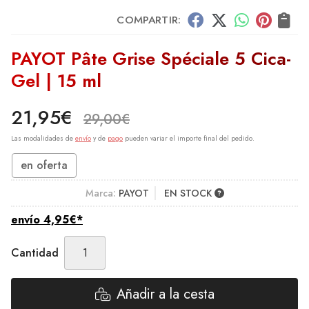
COMPARTIR:
PAYOT Pâte Grise Spéciale 5 Cica-
Gel | 15 ml
21,95
€
29,00
€
Las modalidades de
envío
y de
pago
pueden variar el importe final del pedido.
en oferta
Marca:
PAYOT
EN STOCK
envío
4,95
€
*
Cantidad
Añadir a la cesta