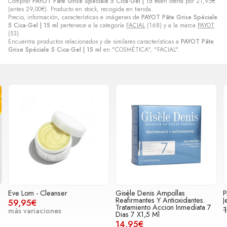
Comprar
PAYOT Pâte Grise Spéciale 5 Cica-Gel | 15 ml
en oferta por
21,95
€
(antes
29,00
€
). Producto en stock, recogida en tienda.
Precio, información, características e imágenes de
PAYOT Pâte Grise Spéciale
5 Cica-Gel | 15 ml
pertenece a la categoría
FACIAL
(168) y a la marca
PAYOT
(53).
Encuentra productos relacionados y de similares características a
PAYOT Pâte
Grise Spéciale 5 Cica-Gel | 15 ml
en "COSMÉTICA", "FACIAL".
Eve Lom - Cleanser
Gisèle Denis Ampollas
P
Reafirmantes Y Antioxidantes.
J
59,95€
Tratamiento Accion Inmediata 7
más variaciones
Dias 7 X1,5 Ml
14,95€