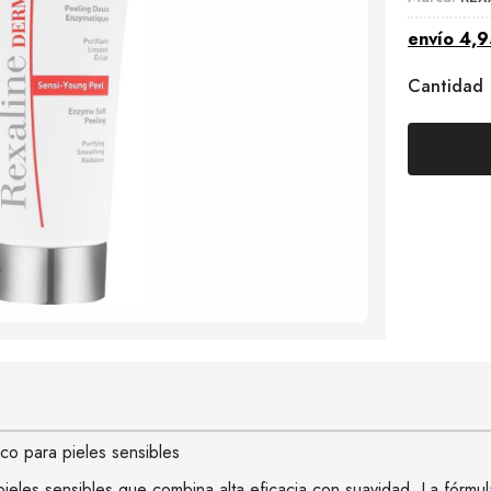
envío
4,9
Cantidad
ico para pieles sensibles
ieles sensibles que combina alta eficacia con suavidad. La fórmul