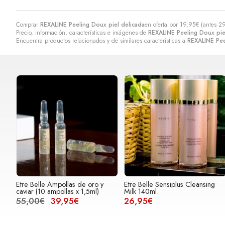
Comprar
REXALINE Peeling Doux piel delicada
en oferta por
19,95
€
(antes
29
Precio, información, características e imágenes de
REXALINE Peeling Doux pie
Encuentra productos relacionados y de similares características a
REXALINE Pee
Etre Belle Ampollas de oro y
Etre Belle Sensiplus Cleansing
caviar (10 ampollas x 1,5ml)
Milk 140ml.
55,00€
39,95€
26,95€