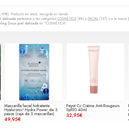
,90
€
). Producto en stock, recogida en tienda.
l delicada
pertenece a las categorías
COSMÉTICA
(88) y
FACIAL
(167) y a la marca
ling Doux piel delicada
en "COSMÉTICA".
Mascarilla facial hidratante
Payot Cc Créme Anti-Rougeurs
Hyaluronic³ Hydra Power de 3
Spf50 40ml
pasos (caja de 5 mascarillas)
32,95€
49,95€