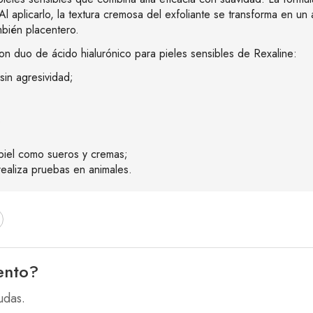
 Al aplicarlo, la textura cremosa del exfoliante se transforma en u
bién placentero.
 con duo de ácido hialurónico para pieles sensibles de Rexaline:
sin agresividad;
;
 piel como sueros y cremas;
realiza pruebas en animales.
ento?
udas.