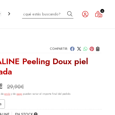
0
Buscar
CABELLO
INFANTIL
NOVEDADES
OUTLET
COMPARTIR:
LINE Peeling Doux piel
cada
€
29,90
€
s de
envío
y de
pago
pueden variar el importe final del pedido.
a
ALINE
EN STOCK