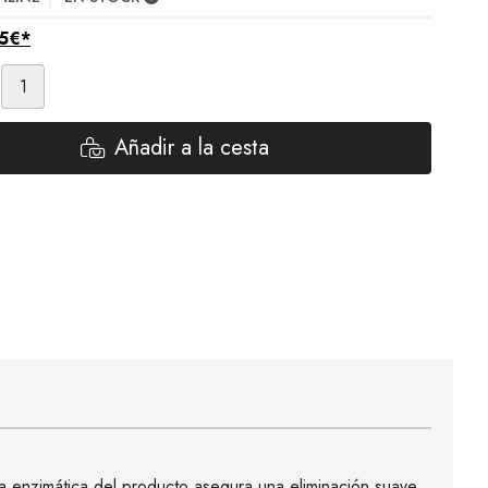
5
€
*
Añadir a la cesta
a enzimática del producto asegura una eliminación suave