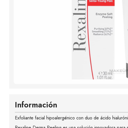
Información
Exfoliante facial hipoalergénico con duo de ácido hialurón
Rexaline Derma Peeling es una solución innovadora para p