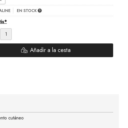
ALINE
EN STOCK
tis*
Añadir a la cesta
ento cutáneo