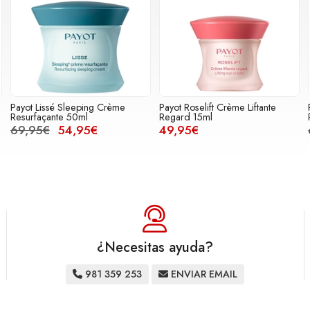
Payot Lissé Sleeping Crème
Payot Roselift Crème Liftante
Resurfaçante 50ml
Regard 15ml
69,95€
54,95€
49,95€
¿Necesitas ayuda?
981 359 253
ENVIAR EMAIL