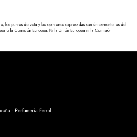
 los puntos de vista y las opiniones expresadas son únicamente los del
opea o la Comisión Europea. Ni la Unión Europea ni la Comisión
oruña
-
Perfumería Ferrol