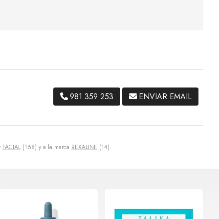
981 359 253
ENVIAR EMAIL
y
FACIAL
(168) y a la marca
REXALINE
(14).