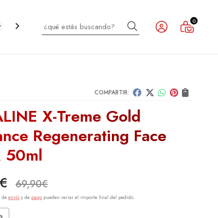
0
Buscar
CABELLO
INFANTIL
NOVEDADES
OUTLET
COMPARTIR:
LINE X-Treme Gold
ance Regenerating Face
 50ml
€
69,90
€
s de
envío
y de
pago
pueden variar el importe final del pedido.
a