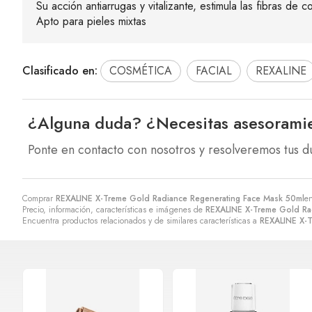
Su acción antiarrugas y vitalizante, estimula las fibras de c
Apto para pieles mixtas
Clasificado en:
COSMÉTICA
FACIAL
REXALINE
¿Alguna duda? ¿Necesitas asesorami
Ponte en contacto con nosotros y resolveremos tus d
Comprar
REXALINE X-Treme Gold Radiance Regenerating Face Mask 50ml
en
Precio, información, características e imágenes de
REXALINE X-Treme Gold Ra
Encuentra productos relacionados y de similares características a
REXALINE X-T