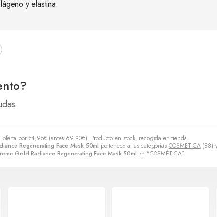
olágeno y elastina
ento?
udas.
 oferta por
54,95
€
(antes
69,90
€
). Producto en stock, recogida en tienda.
diance Regenerating Face Mask 50ml
pertenece a las categorías
COSMÉTICA
(88) 
reme Gold Radiance Regenerating Face Mask 50ml
en "COSMÉTICA".