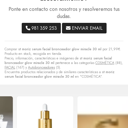
Ponte en contacto con nosotros y resolveremos tus
dudas.
981 359 253
ENVIAR EMAIL
Comprar
st moriz serum facial bronceador glow miracle 30 ml
por
21,99
€
.
Producto en stock, recogida en tienda.
Precio, información, características e imágenes de
st moriz serum facial
bronceador glow miracle 30 ml
pertenece a las categorías
COSMÉTICA
(88),
FACIAL
(167) y
Autobronceadores
(5).
Encuentra productos relacionados y de similares características a
st moriz
serum facial bronceador glow miracle 30 ml
en "COSMÉTICA".