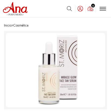
0
Buscar
Inicio
cosmética