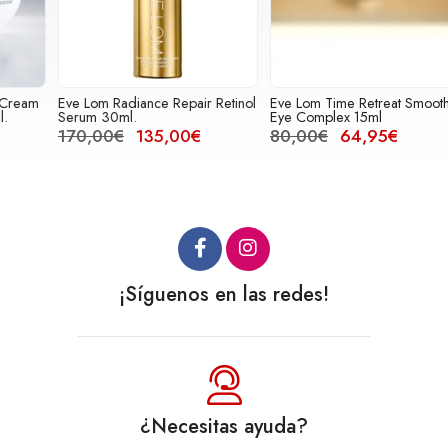
Eve Lom Radiance Repair Retinol
Eve Lom Time Retreat Smoothing
P
Serum 30ml.
Eye Complex 15ml
N
170,00€
135,00€
80,00€
64,95€
¡Síguenos en las redes!
¿Necesitas ayuda?