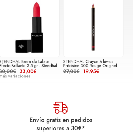
STENDHAL Barra de Labios
STENDHAL Crayon à lèvres
Efecto Brillante 3,5 gr - Stendhal
Précision 300 Rouge Originel
38,00€
33,00€
27,00€
19,95€
más variaciones
Envío gratis en pedidos
superiores a
30
€
*