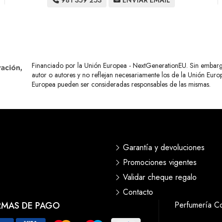
981 359 253
ENVIAR EMAIL
Financiado por la Unión Europea - NextGenerationEU. Sin embargo,
autor o autores y no reflejan necesariamente los de la Unión Eur
Europea pueden ser consideradas responsables de las mismas.
Garantía y devoluciones
Promociones vigentes
Validar cheque regalo
Contacto
RMAS DE PAGO
Perfumería C