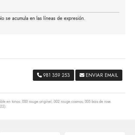
 No se acumula en las líneas de expresión.
981 359 253
ENVIAR EMAIL
ble en tonos: 000 rouge originel; 002 rouge cosmos; 005 bois de rose.
22).