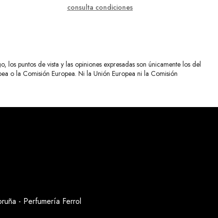
consulta condiciones
 los puntos de vista y las opiniones expresadas son únicamente los del
opea o la Comisión Europea. Ni la Unión Europea ni la Comisión
oruña
-
Perfumería Ferrol