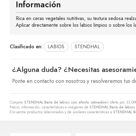
Información
Rica en ceras vegetales nutritivas, su textura sedosa real
Aplicar directamente sobre los labios limpios o sobre los 
Clasificado en:
LABIOS
STENDHAL
¿Alguna duda? ¿Necesitas asesorami
Ponte en contacto con nosotros y resolveremos tus d
Comprar
STENDHAL Barra de labios con efecto satinado
en oferta por
33,00
Precio, información, características e imágenes de
STENDHAL Barra de labios 
Encuentra productos relacionados y de similares características a
STENDHAL Bar