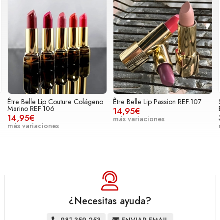
Être Belle Lip Couture Colágeno
Être Belle Lip Passion REF.107
Marino REF.106
14,95€
14,95€
más variaciones
más variaciones
¿Necesitas ayuda?