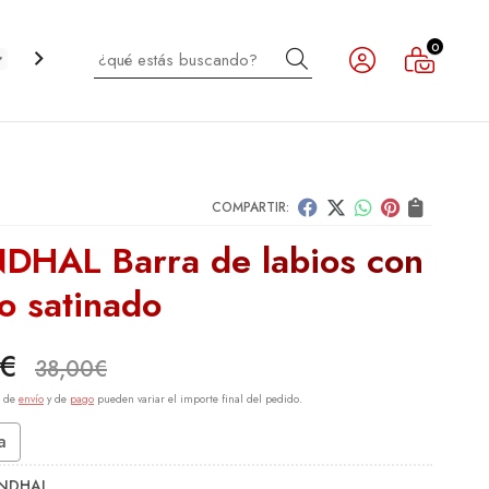
0
Buscar
CABELLO
INFANTIL
NOVEDADES
OUTLET
COMPARTIR:
DHAL Barra de labios con
o satinado
€
38,00
€
s de
envío
y de
pago
pueden variar el importe final del pedido.
a
NDHAL