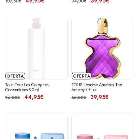
49,95€
39,95€
107,50€
94,00€
OFERTA
OFERTA
Tous Tous Les Colognes
TOUS LoveMe Amatista The
Concentrées 90ml
Amethyst Elixir
44,95€
39,95€
96,00€
63,00€